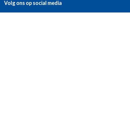
Volg ons op social media
Facebook
Linkedin
Instagram
Youtube
Spotify
Privacybeleid
Cookies
Contact