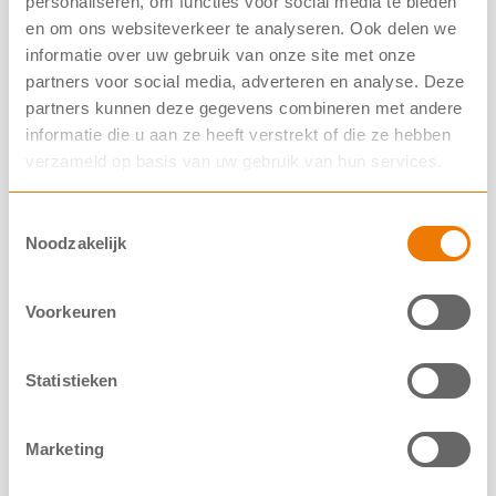
personaliseren, om functies voor social media te bieden
Ontstekingen van de bijholtes
en om ons websiteverkeer te analyseren. Ook delen we
informatie over uw gebruik van onze site met onze
Verminderde vetvertering en suikerziekte
partners voor social media, adverteren en analyse. Deze
Vettige ontlasting
partners kunnen deze gegevens combineren met andere
informatie die u aan ze heeft verstrekt of die ze hebben
Voortplantingsorganen
verzameld op basis van uw gebruik van hun services.
CFTR-modulatoren
Gentherapie
Toestemmingsselectie
Noodzakelijk
Nog geen CFTR-modulator?
Overige behandeling
Voorkeuren
Webinars over CF
Artikelen over CF
Statistieken
Marketing
Altijd op de hoogte zijn van nieuws over