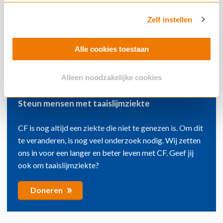
onderzoek, medicijnen, acties en
evenementen? Schrijf je dan in voor onze
Zelf instellen
nieuwsbrief
»
Alle cookies toestaan
Inschrijven
Alleen noodzakelijke cookies
Steun mensen met taaislijmziekte
CF is nog altijd een ziekte die niet te genezen is. Om dit
te veranderen, is nog veel onderzoek nodig. Wij zetten
ons in voor een langer en beter leven met CF. Geef jij
ook om taaislijmziekte?
»
Doneren