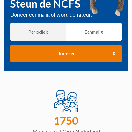
Steun de NCFS
Doneer eenmalig of word donateur.
Periodiek
Eenmalig
»
Doneren
1750
Mensen met CF in Nederland