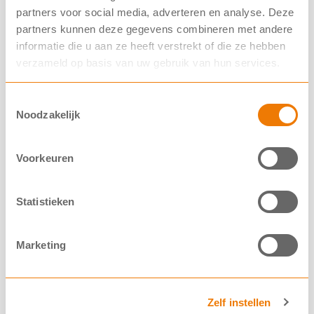
partners voor social media, adverteren en analyse. Deze
Van der Lely Foundation investeert groot
partners kunnen deze gegevens combineren met andere
bedrag in gentherapie
informatie die u aan ze heeft verstrekt of die ze hebben
verzameld op basis van uw gebruik van hun services.
De Van der Lely Foundation investeert € 280.000 in
onderzoek naar taaislijmziekte. Het geld gaat naar
Toestemmingsselectie
onderzoek naar gene editing, een vorm van gentherapie.
Noodzakelijk
»
Bekijk nieuwsbericht
Voorkeuren
15/07/2026
Statistieken
Marketing
Zelf instellen