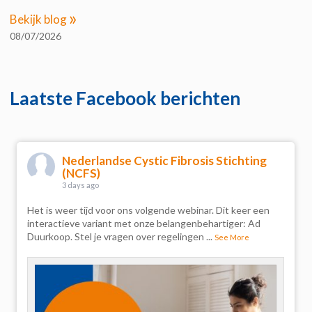
»
Bekijk blog
08/07/2026
Laatste Facebook berichten
Nederlandse Cystic Fibrosis Stichting
(NCFS)
5 days ago
Leven met CF gaat over veel meer dan behandelingen en
ziekenhuisbezoeken.
In zijn nieuwste blog vertelt Arian openhartig over
volwassen worden, liefde
...
See More