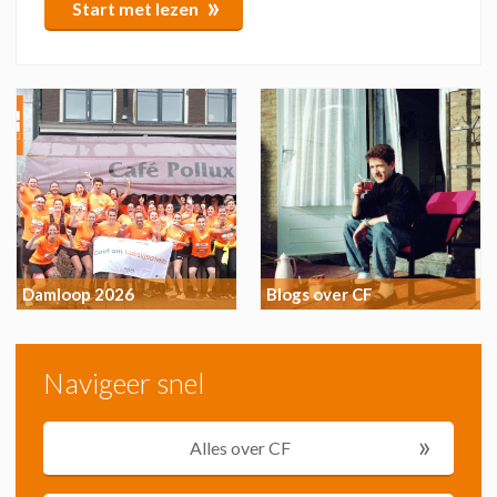
»
Start met lezen
Damloop 2026
Blogs over CF
Navigeer snel
»
Alles over CF