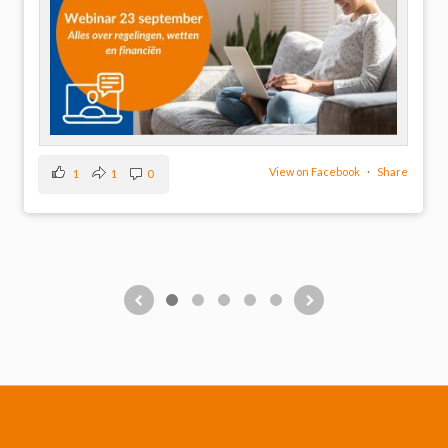
View on Facebook
·
Share
12
2
1