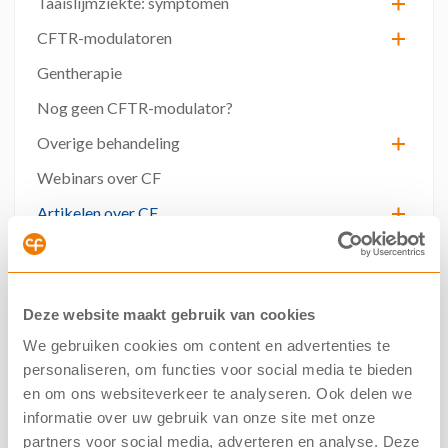
Taaislijmziekte: symptomen
CFTR-modulatoren
Gentherapie
Nog geen CFTR-modulator?
Overige behandeling
Webinars over CF
Artikelen over CF
Altijd op de hoogte zijn van nieuws over
Deze website maakt gebruik van cookies
onderzoek, medicijnen, acties en
We gebruiken cookies om content en advertenties te
evenementen? Schrijf je dan in voor onze
personaliseren, om functies voor social media te bieden
nieuwsbrief
en om ons websiteverkeer te analyseren. Ook delen we
informatie over uw gebruik van onze site met onze
»
Inschrijven
partners voor social media, adverteren en analyse. Deze