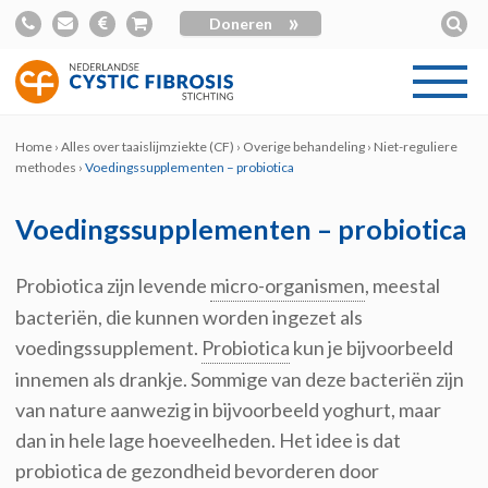
»
Doneren
Home
›
Alles over taaislijmziekte (CF)
›
Overige behandeling
›
Niet-reguliere
methodes
›
Voedingssupplementen – probiotica
Voedingssupplementen – probiotica
Probiotica zijn levende
micro-organismen
, meestal
bacteriën, die kunnen worden ingezet als
voedingssupplement.
Probiotica
kun je bijvoorbeeld
innemen als drankje. Sommige van deze bacteriën zijn
van nature aanwezig in bijvoorbeeld yoghurt, maar
dan in hele lage hoeveelheden. Het idee is dat
probiotica de gezondheid bevorderen door