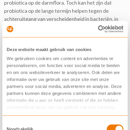
probiotica op de darmflora. Toch kan het zijn dat
probiotica op de lange termijn helpen tegen de
achteruitgang van verscheidenheid in bacteriën, in
longen of de darm.
Uit een ander onderzoek bleek dat probiotica geen
effect hadden bij mensen met een
gezonde
Deze website maakt gebruik van cookies
darmflora
. Ook herstelden de darmbacteriën
We gebruiken cookies om content en advertenties te
vertraagd bij gelijktijdig gebruik van probiotica en een
personaliseren, om functies voor social media te bieden
en om ons websiteverkeer te analyseren. Ook delen we
antibioticumkuur (180 dagen tegenover 21 dagen).
informatie over uw gebruik van onze site met onze
Kortom, het effect van probiotica als
partners voor social media, adverteren en analyse. Deze
voedingssupplement is niet onverdeeld positief en
partners kunnen deze gegevens combineren met andere
ook nog niet helemaal ontrafeld.
informatie die u aan ze heeft verstrekt of die ze hebben
verzameld op basis van uw gebruik van hun services.
Over CF
Toestemmingsselectie
Noodzakelijk