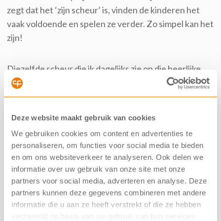
zegt dat het ‘zijn scheur’ is, vinden de kinderen het
vaak voldoende en spelen ze verder. Zo simpel kan het
zijn!
Diezelfde scheur die ik dagelijks zie op die heerlijke,
bolle kleuterbuik herinnert mij met regelmaat aan die
vreselijke onzekere periode waarin we nog geen
diagnose hadden gekregen. Tijdens het afdrogen
Deze website maakt gebruik van cookies
vaak of als ik hem zie in zijn zwembroek met mooi
We gebruiken cookies om content en advertenties te
weer, overvalt het me soms en is het – als Daan op dat
personaliseren, om functies voor social media te bieden
moment in goede gezondheid is – een confronterend
en om ons websiteverkeer te analyseren. Ook delen we
iets, die scheur.
informatie over uw gebruik van onze site met onze
partners voor social media, adverteren en analyse. Deze
Maar steeds sneller maakt die angstige gedachte van
partners kunnen deze gegevens combineren met andere
toen of de confrontatie over het nog niet te genezen
informatie die u aan ze heeft verstrekt of die ze hebben
van de ziekte, plaats voor een lach als Daan dan op zijn
verzameld op basis van uw gebruik van hun services.