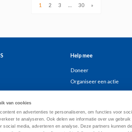
1
2
3
…
30
»
FS
Help mee
Doneer
Organiseer een actie
NCFS
Word collectant
ik van cookies
ontent en advertenties te personaliseren, om functies voor soci
erkeer te analyseren. Ook delen we informatie over uw gebruik
lde vragen
or social media, adverteren en analyse. Deze partners kunnen 