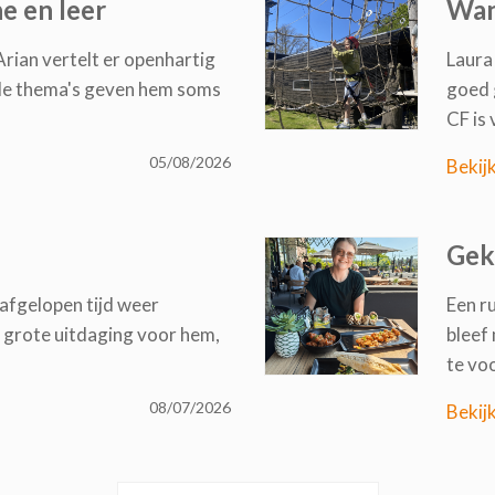
e en leer
Wan
 Arian vertelt er openhartig
Laura
fde thema's geven hem soms
goed 
CF is 
05/08/2026
Bekij
Gek
 afgelopen tijd weer
Een ru
 grote uitdaging voor hem,
bleef
te vo
08/07/2026
Bekij