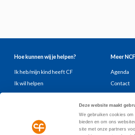
Hoe kunnen wij je helpen?
Meer NC
Ik heb/mijn kind heeft CF
Agenda
Ik wil helpen
Contact
Ik wil meer weten over CF
Over de 
Deze website maakt gebru
Ik heb een vraag
Pers
We gebruiken cookies om c
Ik wil mijn donatie opzeggen
Vacatures
bieden en om ons websitev
Veelgeste
site met onze partners vo