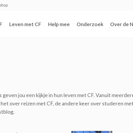
shop
F
Leven met CF
Help mee
Onderzoek
Over de 
rs geven jou een kijkje in hun leven met CF. Vanuit meerde
het over reizen met CF, de andere keer over studeren met
stblog.