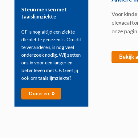
Steun mensen met
Voor kinder
taaislijmziekte
elexacaftor
onze pagin
CF is nog altijd een ziekte
die niet te genezen is. Om dit
te veranderen, is nog veel
onderzoek nodig. Wij zetten
Bekijk 
ons in voor een langer en
beter leven met CF. Geef jij
ook om taaislijmziekte?
»
Doneren