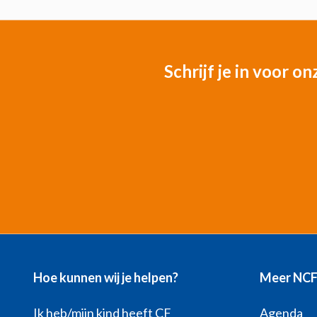
Schrijf je in voor o
Hoe kunnen wij je helpen?
Meer NC
Ik heb/mijn kind heeft CF
Agenda