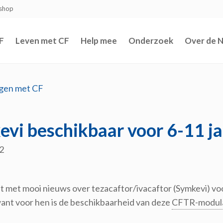
shop
F
Leven met CF
Help mee
Onderzoek
Over de 
igen met CF
vi beschikbaar voor 6-11 j
2
t met mooi nieuws over tezacaftor/ivacaftor (Symkevi) voo
 want voor hen is de beschikbaarheid van deze
CFTR-modul