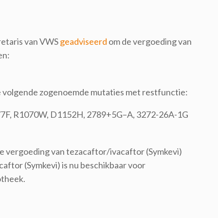
retaris van VWS
geadviseerd
om de vergoeding van
en:
de volgende zogenoemde mutaties met restfunctie:
977F, R1070W, D1152H, 2789+5G–A, 3272-26A-1G
de vergoeding van tezacaftor/ivacaftor (Symkevi)
caftor (Symkevi) is nu beschikbaar voor
otheek.