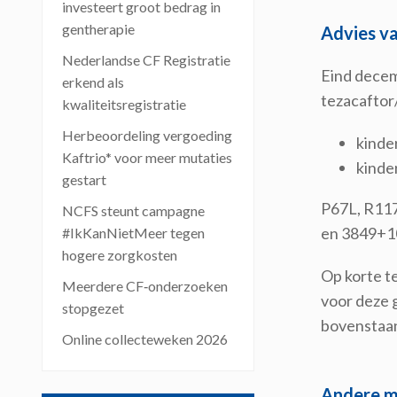
investeert groot bedrag in
gentherapie
Advies va
Nederlandse CF Registratie
Eind decem
erkend als
tezacaftor
kwaliteitsregistratie
Herbeoordeling vergoeding
kinde
Kaftrio* voor meer mutaties
kinde
gestart
P67L, R11
NCFS steunt campagne
en 3849+1
#IkKanNietMeer tegen
hogere zorgkosten
Op korte t
Meerdere CF‑onderzoeken
voor deze 
stopgezet
bovenstaand
Online collecteweken 2026
Andere m