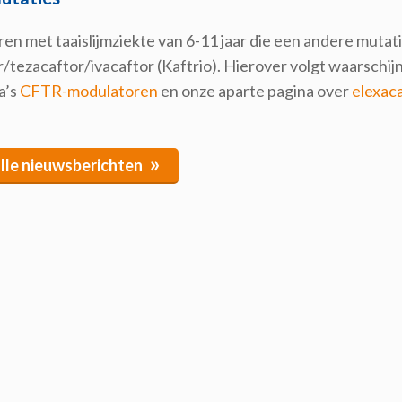
en met taaislijmziekte van 6-11 jaar die een andere mutat
/tezacaftor/ivacaftor (Kaftrio). Hierover volgt waarschijnli
a’s
CFTR-modulatoren
en onze aparte pagina over
elexaca
»
alle nieuwsberichten