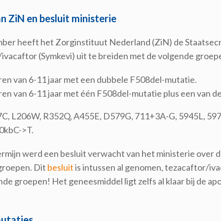
n ZiN en besluit ministerie
ber heeft het Zorginstituut Nederland (ZiN) de Staatsec
/ivacaftor (Symkevi) uit te breiden met de volgende groep
ren van 6-11 jaar met een dubbele F508del-mutatie.
ren van 6-11 jaar met één F508del-mutatie plus een van 
7C, L206W, R352Q, A455E, D579G, 711+3A-G, 5945L, 5
0kbC->T.
ermijn werd een besluit verwacht van het ministerie over 
groepen. Dit
besluit
is intussen al genomen, tezacaftor/iva
e groepen! Het geneesmiddel ligt zelfs al klaar bij de ap
utaties