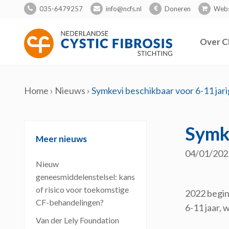
035-6479257
info@ncfs.nl
Doneren
Web
Over C
Home
›
Nieuws
›
Symkevi beschikbaar voor 6-11 jar
Symke
Meer nieuws
04/01/202
Nieuw
geneesmiddelenstelsel: kans
of risico voor toekomstige
2022 begin
CF-behandelingen?
6-11 jaar,
Van der Lely Foundation