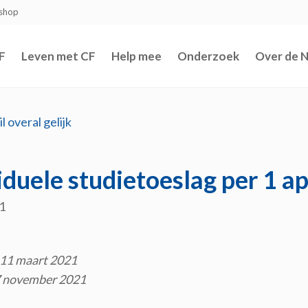
shop
F
Leven met CF
Help mee
Onderzoek
Over de 
l overal gelijk
iduele studietoeslag per 1 apr
1
 11 maart 2021
7 november 2021