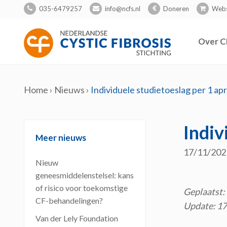
035-6479257
info@ncfs.nl
Doneren
Web
Over C
Home
›
Nieuws
›
Individuele studietoeslag per 1 apri
Indiv
Meer nieuws
17/11/202
Nieuw
geneesmiddelenstelsel: kans
of risico voor toekomstige
Geplaatst:
CF-behandelingen?
Update: 1
Van der Lely Foundation