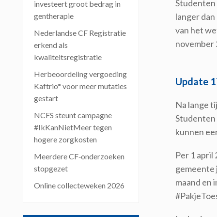
Studenten 
investeert groot bedrag in
gentherapie
langer dan
van het wet
Nederlandse CF Registratie
november 2
erkend als
kwaliteitsregistratie
Herbeoordeling vergoeding
Update 1
Kaftrio* voor meer mutaties
gestart
Na lange ti
NCFS steunt campagne
Studenten 
#IkKanNietMeer tegen
kunnen een
hogere zorgkosten
Per 1 april
Meerdere CF‑onderzoeken
gemeente j
stopgezet
maand en i
Online collecteweken 2026
#PakjeToes