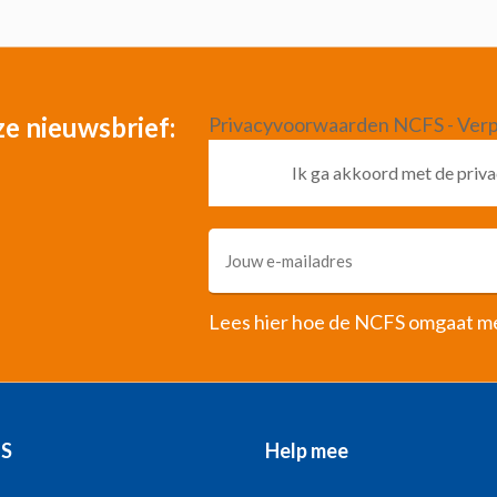
nze nieuwsbrief:
Privacyvoorwaarden NCFS - Verp
Ik ga akkoord met de pri
Lees hier hoe de NCFS omgaat m
FS
Help mee