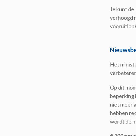
Je kunt de
verhoogd n
vooruitlop
Nieuwsbe
Het minist
verbeteren.
Op dit mom
beperking 
niet meer a
hebben rec
wordt de h