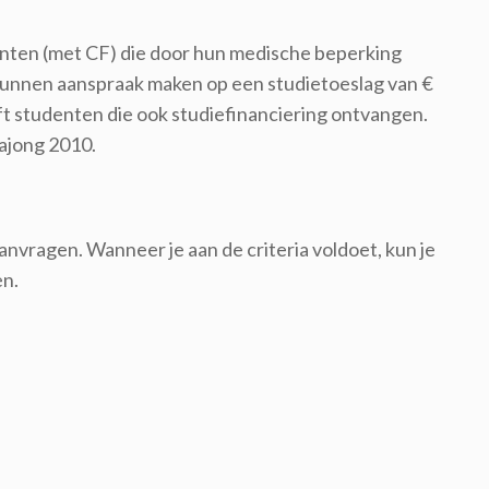
denten (met CF) die door hun medische beperking
Zij kunnen aanspraak maken op een studietoeslag van €
 studenten die ook studiefinanciering ontvangen.
Wajong 2010.
anvragen. Wanneer je aan de criteria voldoet, kun je
en.