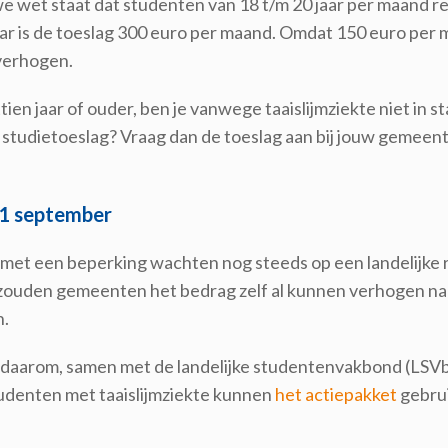
we wet staat dat studenten van 18 t/m 20 jaar per maand 
ar is de toeslag 300 euro per maand. Omdat 150 euro per m
verhogen.
tien jaar of ouder, ben je vanwege taaislijmziekte niet in s
 studietoeslag? Vraag dan de toeslag aan bij jouw gemeente
1 september
met een beperking wachten nog steeds op een landelijke r
, zouden gemeenten het bedrag zelf al kunnen verhogen na
.
is daarom, samen met de landelijke studentenvakbond (LS
tudenten met taaislijmziekte kunnen
het actiepakket
gebrui