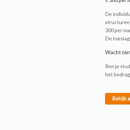
€ 300 per
De individ
structureel
300 per ma
De toeslag 
Wacht nie
Ben je stud
het bedrag
Bekijk 