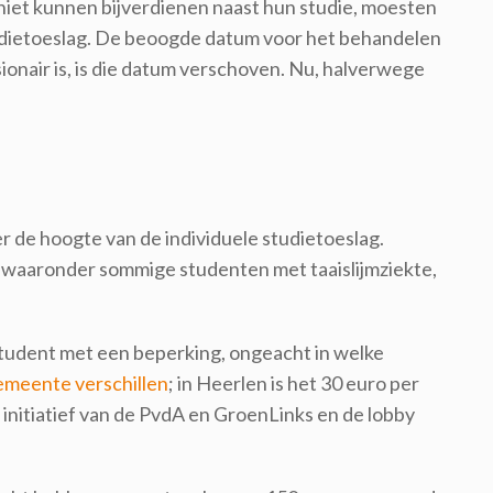
niet kunnen bijverdienen naast hun studie, moesten
udietoeslag. De beoogde datum voor het behandelen
ionair is, is die datum verschoven. Nu, halverwege
over de hoogte van de individuele studietoeslag.
waaronder sommige studenten met taaislijmziekte,
e student met een beperking, ongeacht in welke
emeente verschillen
; in Heerlen is het 30 euro per
nitiatief van de PvdA en GroenLinks en de lobby