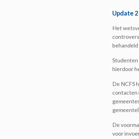
Update 21
Het wetsvo
controversi
behandeld
Studenten 
hierdoor h
De NCFS he
contacten 
gemeenten 
gemeenteli
De voormal
voor invoer