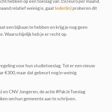
recht hebben op een toeslag van 150 euro per maand.
aand relatief weinig is, gaat
Ieder(in)
proberen dit
taat een bijbaan te hebben en krijg je nog geen
. Waarschijnlijk heb je er recht op.
egeling voor hun studietoeslag. Tot er een nieuw
ar €300, maar dat gebeurt nog in weinig
Vb) en CNV Jongeren, de actie #PakJeToeslag
ken om hun gemeente aan te schrijven.