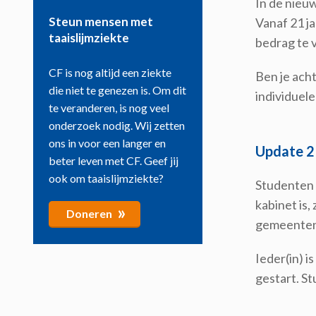
In de nieu
Steun mensen met
Vanaf 21 ja
taaislijmziekte
bedrag te 
CF is nog altijd een ziekte
Ben je acht
die niet te genezen is. Om dit
individuele
te veranderen, is nog veel
onderzoek nodig. Wij zetten
ons in voor een langer en
Update 2
beter leven met CF. Geef jij
ook om taaislijmziekte?
Studenten 
kabinet is
»
Doneren
gemeenten
Ieder(in) 
gestart. S