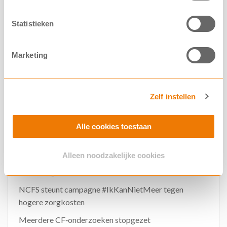
Statistieken
Meer nieuws
Marketing
Nieuw geneesmiddelenstelsel: kans of risico voor
toekomstige CF-behandelingen?
Zelf instellen
Van der Lely Foundation investeert groot bedrag in
gentherapie
Alle cookies toestaan
Nederlandse CF Registratie erkend als
kwaliteitsregistratie
Alleen noodzakelijke cookies
Herbeoordeling vergoeding Kaftrio* voor meer
mutaties gestart
NCFS steunt campagne #IkKanNietMeer tegen
hogere zorgkosten
Meerdere CF‑onderzoeken stopgezet