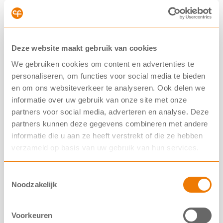
kinderen met CF van 2 tot en met 5 jaar. Met andere
woorden: de procedure is gestart. Over en weer
worden nu vragen gesteld en beantwoord, daarna
Deze website maakt gebruik van cookies
wordt het dossier compleet verklaard.
We gebruiken cookies om content en advertenties te
personaliseren, om functies voor social media te bieden
Uit de eerdere brief van de minister van Medische
en om ons websiteverkeer te analyseren. Ook delen we
Zorg leek het alsof er nog weinig actie was bij de
informatie over uw gebruik van onze site met onze
fabrikant en het Zorginstituut. Die is er dus wel en de
partners voor social media, adverteren en analyse. Deze
minister stuurde hierover
een extra brief
naar de
partners kunnen deze gegevens combineren met andere
Tweede Kamer.
informatie die u aan ze heeft verstrekt of die ze hebben
verzameld op basis van uw gebruik van hun services.
We hopen dat de beoordeling snel volgt.
We blijven in gesprek met alle partijen. Als er nieuws
Toestemmingsselectie
Noodzakelijk
is, dan delen we dat natuurlijk met jullie.
Voorkeuren
»
Bekijk alle nieuwsberichten