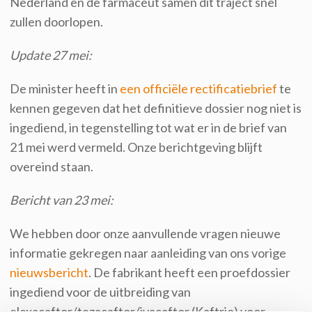
Nederland en de farmaceut samen dit traject snel
zullen doorlopen.
Update 27 mei:
De minister heeft in
een officiële rectificatiebrief
te
kennen gegeven dat het definitieve dossier nog niet is
ingediend, in tegenstelling tot wat er in de brief van
21 mei werd vermeld. Onze berichtgeving blijft
overeind staan.
Bericht van 23 mei:
We hebben
door onze aanvullende
vragen
nieuwe
informatie gekregen na
ar aanleiding van
ons vo
rige
nieuwsbericht
. De
fabrikant heeft een proefdossier
ingediend voor de uitbreiding van
elexacaftor/tezacaftor/ivacaftor (Kaftrio) voor