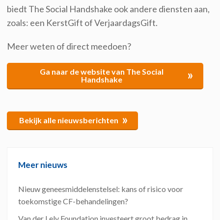
biedt The Social
Handshake
ook andere
diensten
aan,
zoals: een
KerstGift
of
VerjaardagsGift
.
Meer weten of direct meedoen?
Ga naar de website van The Social
»
Handshake
»
Bekijk alle nieuwsberichten
Meer nieuws
Nieuw geneesmiddelenstelsel: kans of risico voor
toekomstige CF-behandelingen?
Van der Lely Foundation investeert groot bedrag in