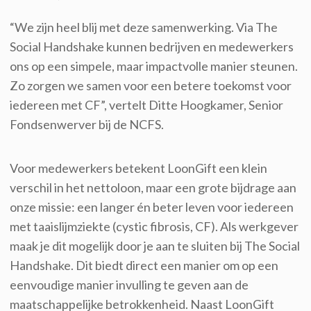
“We zijn heel blij met deze samenwerking. Via The
Social
Handshake
kunnen bedrijven en medewerkers
ons
op een simpele, maar impactvolle manier steunen.
Zo zorgen we samen voor een betere toekomst voor
iedereen met CF”, vertelt
Ditte Hoogkamer, Senior
Fondsenwerver bij de NCFS.
Voor medewerkers betekent LoonGift
een klein
verschil in het nettoloon, maar een grote bijdrage aan
onze missie: een langer én beter leven voor iedereen
met taaislijmziekte (
cystic
fibrosis, CF).
Als werkgever
maak je dit mogelijk door je aan te sluiten bij
The Social
Handshake
. Dit biedt direct een manier om op een
eenvoudige manier invulling te geven aan
d
e
maatschappelijke betrokkenheid.
N
aast
LoonGift