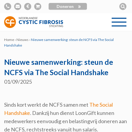
»
Doneren
Home
›
Nieuws
›
Nieuwe samenwerking: steun de NCFS via The Social
Handshake
Nieuwe samenwerking: steun de
NCFS via The Social Handshake
01/09/2025
Sinds kort werkt de NCFS samen met
The Social
Handshake
. Dankzij hun dienst
LoonGift
kunnen
medewerkers eenvoudig en belastingvrij doneren aan
de NCFS, rechtstreeks v
anuit
hun salaris.