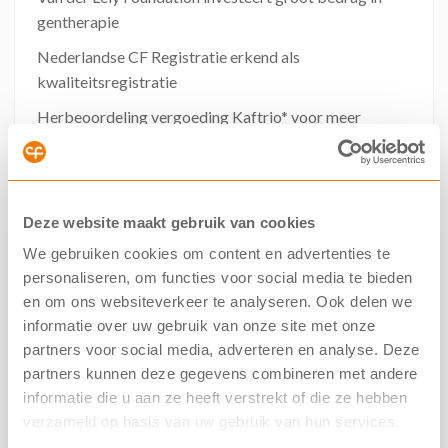
gentherapie
Nederlandse CF Registratie erkend als
kwaliteitsregistratie
Herbeoordeling vergoeding Kaftrio* voor meer
mutaties gestart
NCFS steunt campagne #IkKanNietMeer tegen
hogere zorgkosten
Deze website maakt gebruik van cookies
Meerdere CF‑onderzoeken stopgezet
We gebruiken cookies om content en advertenties te
Online collecteweken 2026
personaliseren, om functies voor social media te bieden
en om ons websiteverkeer te analyseren. Ook delen we
informatie over uw gebruik van onze site met onze
partners voor social media, adverteren en analyse. Deze
Steun mensen met taaislijmziekte
partners kunnen deze gegevens combineren met andere
informatie die u aan ze heeft verstrekt of die ze hebben
CF is nog altijd een ziekte die niet te genezen is. Om dit
verzameld op basis van uw gebruik van hun services.
te veranderen, is nog veel onderzoek nodig. Wij zetten