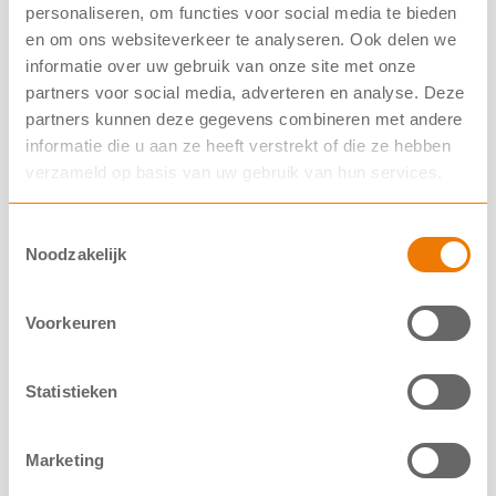
personaliseren, om functies voor social media te bieden
Herbeoordeling vergoeding Kaftrio* voor meer
en om ons websiteverkeer te analyseren. Ook delen we
mutaties gestart
informatie over uw gebruik van onze site met onze
partners voor social media, adverteren en analyse. Deze
NCFS steunt campagne #IkKanNietMeer tegen
partners kunnen deze gegevens combineren met andere
hogere zorgkosten
informatie die u aan ze heeft verstrekt of die ze hebben
Meerdere CF‑onderzoeken stopgezet
verzameld op basis van uw gebruik van hun services.
Online collecteweken 2026
Toestemmingsselectie
Noodzakelijk
Steun mensen met taaislijmziekte
Voorkeuren
CF is nog altijd een ziekte die niet te genezen is. Om dit
Statistieken
te veranderen, is nog veel onderzoek nodig. Wij zetten
ons in voor een langer en beter leven met CF. Geef jij
ook om taaislijmziekte?
Marketing