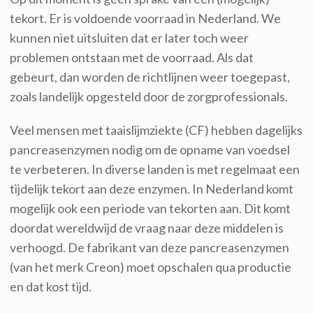
tekort. Er is voldoende voorraad in Nederland. We
kunnen niet uitsluiten dat er later toch weer
problemen ontstaan met de voorraad. Als dat
gebeurt, dan worden de richtlijnen weer toegepast,
zoals landelijk opgesteld door de zorgprofessionals.
Veel mensen m
et
taaislijmziekte (CF)
he
bben dagelijks
pancreasenzymen nodig om de opname van voedsel
te verbeteren. In diverse landen is met regelmaat een
tijdelijk tekort aan deze enzymen. In Nederland komt
mogelijk ook een periode van tekorten
aan
. Dit komt
doordat wereldwijd de vraag naar deze middelen is
verhoogd.
De fabrikant van
deze pancreasenzymen
(van het merk
Creon
)
moet opschalen q
ua productie
en dat kost tijd.