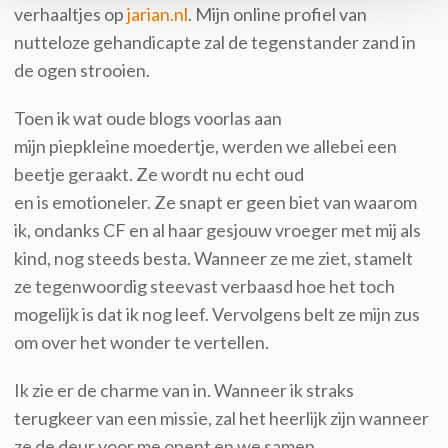
verhaaltjes op
jarian.nl
. Mijn online profiel van
nutteloze gehandicapte zal de tegenstander zand in
de ogen strooien.
Toen ik wat oude blogs voorlas aan
mijn piepkleine moedertje, werden we allebei een
beetje geraakt. Ze wordt nu echt oud
en is emotioneler. Ze snapt er geen biet van waarom
ik, ondanks CF en al haar gesjouw vroeger met mij als
kind, nog steeds besta. Wanneer ze me ziet, stamelt
ze tegenwoordig steevast verbaasd hoe het toch
mogelijk is dat ik nog leef. Vervolgens belt ze mijn zus
om over het wonder te vertellen.
Ik zie er de charme van in. Wanneer ik straks
terugkeer van een missie, zal het heerlijk zijn wanneer
ze de deur voor me opent en we samen