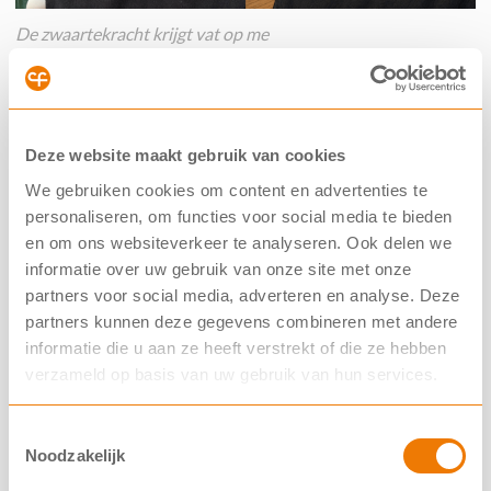
De zwaartekracht krijgt vat op me
Ik word ’s morgens ook vaker stijf en stram wakker,
mijn geheugen hapert soms, mijn ogen gaan achteruit
Deze website maakt gebruik van cookies
en de zwaartekracht krijgt vat op me: ik krijg een
We gebruiken cookies om content en advertenties te
kalkoennek. En net als mijn moedertje van
personaliseren, om functies voor social media te bieden
83
jaar
word ik minder goed met het blote oog
en om ons websiteverkeer te analyseren. Ook delen we
waarneembaar: ik kromp al drie centimeter.
informatie over uw gebruik van onze site met onze
Onzichtbaarheid is een vereiste op het slagveld.
partners voor social media, adverteren en analyse. Deze
partners kunnen deze gegevens combineren met andere
informatie die u aan ze heeft verstrekt of die ze hebben
Over zichtbaarheid gesproken. Sinds 1990 schrijf ik
verzameld op basis van uw gebruik van hun services.
openlijk over mijn ervaringen met CF, maar gek
genoeg werd ik nog nooit gecanceld of met de dood
Toestemmingsselectie
bedreigd. Een beetje
influencer
meet zijn bereik toch
Noodzakelijk
daaraan af en niet langer aan het aantal volgers (zijn