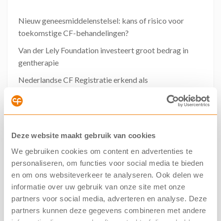
Nieuw geneesmiddelenstelsel: kans of risico voor
toekomstige CF-behandelingen?
Van der Lely Foundation investeert groot bedrag in
gentherapie
Nederlandse CF Registratie erkend als
kwaliteitsregistratie
Herbeoordeling vergoeding Kaftrio* voor meer
mutaties gestart
Deze website maakt gebruik van cookies
NCFS steunt campagne #IkKanNietMeer tegen
hogere zorgkosten
We gebruiken cookies om content en advertenties te
personaliseren, om functies voor social media te bieden
Meerdere CF‑onderzoeken stopgezet
en om ons websiteverkeer te analyseren. Ook delen we
Online collecteweken 2026
informatie over uw gebruik van onze site met onze
partners voor social media, adverteren en analyse. Deze
partners kunnen deze gegevens combineren met andere