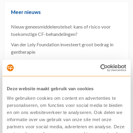
Meer nieuws
Nieuw geneesmiddelenstelsel: kans of risico voor
toekomstige CF-behandelingen?
Van der Lely Foundation investeert groot bedrag in
gentherapie
Nederlandse CF Registratie erkend als
kwaliteitsregistratie
Herbeoordeling vergoeding Kaftrio* voor meer
mutaties gestart
Deze website maakt gebruik van cookies
NCFS steunt campagne #IkKanNietMeer tegen
We gebruiken cookies om content en advertenties te
hogere zorgkosten
personaliseren, om functies voor social media te bieden
en om ons websiteverkeer te analyseren. Ook delen we
Meerdere CF‑onderzoeken stopgezet
informatie over uw gebruik van onze site met onze
Online collecteweken 2026
partners voor social media, adverteren en analyse. Deze