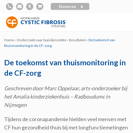
»
Doneren
Home
›
Onderzoek naar taaislijmziekte
›
Resultaten
›
De toekomst van
thuismonitoring in de CF-zorg
De toekomst van thuismonitoring in
de CF-zorg
Geschreven door Marc
Oppelaar
, arts-onderzoeker bij
het
Amalia kinderziekenhuis –
Radboudumc
in
Nijmegen
Tijdens
de coronapandemie
hielden veel mensen met
CF hun gezondheid thuis bij met longfunctiemetingen