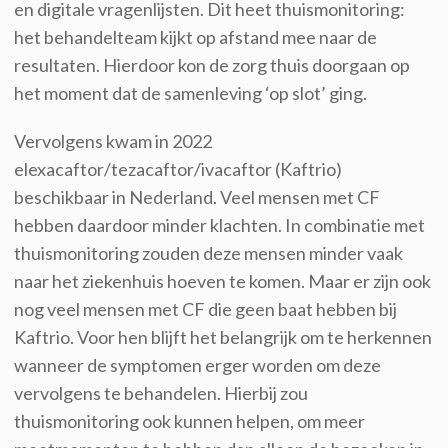
en digitale vragenlijsten. Dit heet
thuismonitoring
:
het behandelteam kijkt
op afstand mee naar de
resultaten
. Hierdoor
kon de zorg
thuis doorgaan op
het
moment
dat de samenleving ‘op slot’ ging.
Vervolgens kwam in
2022
elexacaftor
/
tezacaftor
/
ivacaftor
(
Kaftrio
)
beschikbaar in Nederland.
V
eel mensen met CF
hebben daardoor
minder klachten.
In combinatie m
et
thuismonitoring
zouden
deze mensen minder vaak
naar het ziekenhuis
hoeven
te komen
.
Maar er zijn
ook
nog veel mensen met CF die geen baat hebben bij
Kaftrio
. Voor hen blijft het belangrijk om
te
herkennen
wanneer de symptomen erger worden
om deze
vervolgens te
behandelen
.
Hierbij
zou
thuismonitoring
ook
kunnen helpen
, om meer