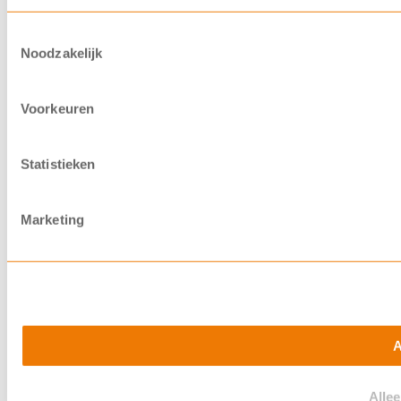
Toestemmingsselectie
Noodzakelijk
Voorkeuren
Statistieken
Marketing
A
Alle