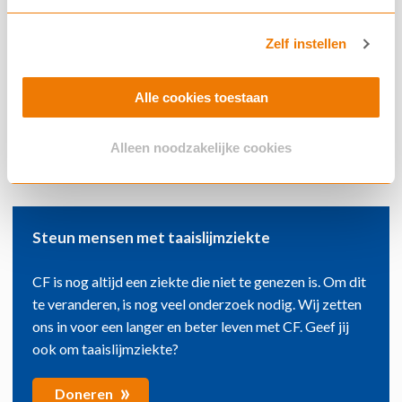
Altijd op de hoogte zijn van nieuws over
Zelf instellen
onderzoek, medicijnen, acties en
evenementen? Schrijf je dan in voor onze
nieuwsbrief
Alle cookies toestaan
»
Inschrijven
Alleen noodzakelijke cookies
Steun mensen met taaislijmziekte
CF is nog altijd een ziekte die niet te genezen is. Om dit
te veranderen, is nog veel onderzoek nodig. Wij zetten
ons in voor een langer en beter leven met CF. Geef jij
ook om taaislijmziekte?
»
Doneren