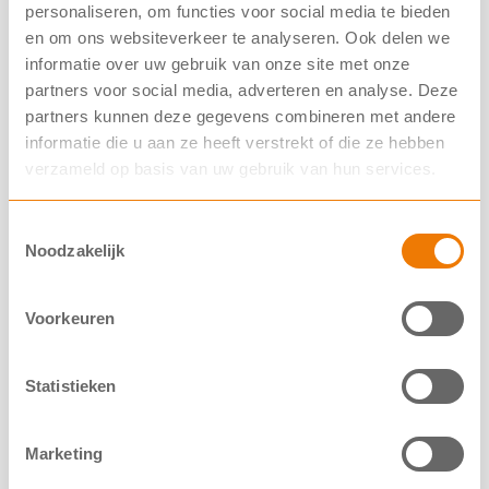
dit bericht is gebaseerd.
personaliseren, om functies voor social media te bieden
en om ons websiteverkeer te analyseren. Ook delen we
informatie over uw gebruik van onze site met onze
partners voor social media, adverteren en analyse. Deze
Onderzoek
partners kunnen deze gegevens combineren met andere
informatie die u aan ze heeft verstrekt of die ze hebben
Actueel
verzameld op basis van uw gebruik van hun services.
Nederlandse CF Registratie
Toestemmingsselectie
Dutch CF Registry
Noodzakelijk
Resultaten
Subsidies
Voorkeuren
Symposia
Statistieken
Nederlands CF Trial Consortium
Dutch CF Trial Consortium
Marketing