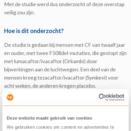
Met de studie werd dus onderzocht of deze overstap
veilig zou zijn.
Hoe is dit onderzocht?
De studie is gedaan bij mensen met CF van twaalf jaar
en ouder, met twee F508del-mutaties, die gestopt zijn
met lumacaftor/ivacaftor (Orkambi) door
bijwerkingen aan de luchtwegen. Een deel van de
mensen kreeg tezacaftor/ivacaftor (Symkevi) voor
acht weken, de anderen kregen placebo.
Meer informatie
Als je meer wilt weten, lees dan
de wetenschappelijke
Deze website maakt gebruik van cookies
publicatie
of
de toegankelijke samenvatting
, waarop
We gebruiken cookies om content en advertenties te