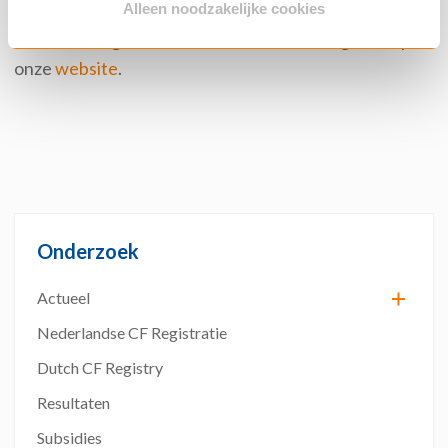
Alleen noodzakelijke cookies
Lees
hier
de
Engelse wetenschappelijke
samenvatting
of lees meer over
de CF
–
diagnose op
onze
website
.
Onderzoek
Actueel
Nederlandse CF Registratie
Dutch CF Registry
Resultaten
Subsidies