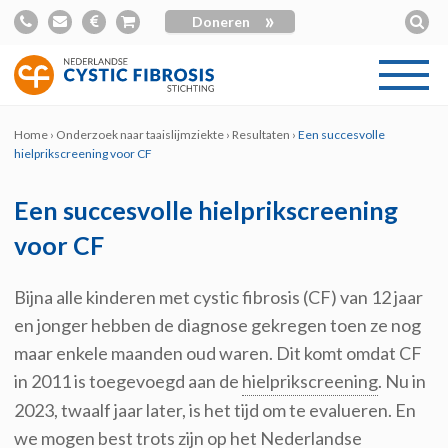
»
Doneren
Home
›
Onderzoek naar taaislijmziekte
›
Resultaten
›
Een succesvolle
hielprikscreening voor CF
Een succesvolle hielprikscreening
voor CF
Bijna alle kinderen met
cystic
fibrosis (C
F
)
van
12 jaar
en jonger
hebben de diagnose gekregen toen ze nog
maar enkele maanden oud waren
. D
i
t k
omt omdat
CF
in 2011
is toegevoegd aan de
hielprikscreening
.
Nu
in
2023, twaalf jaar later, is het tijd om te evalueren
. En
we mogen best trots zijn op het Nederlandse