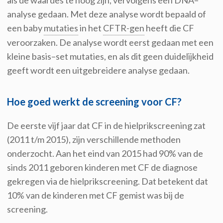
als
de
waardes te hoog zijn
,
vervolgens
een
DNA
–
analys
e gedaan
.
Met de
ze
analyse wordt bepaald of
een baby
mutaties
in het
CFTR-gen
heeft die CF
veroorzaken. De analyse wordt eerst gedaan met een
kleine
basis
–
set mutaties, en
als dit geen duidelijkheid
geeft
wordt
een
uitgebreidere
analyse gedaan
.
Hoe goed werkt de screening voor CF?
De eerste vijf jaar dat
CF in de hielprikscreening zat
(2011 t/m 2015)
,
zijn verschillende
methoden
onderzocht
. Aan het eind van 2015
had
90% van de
sinds 2011
geboren
kinderen
met CF
de
diagnose
gekregen via de hielprikscreening
.
Dat betekent dat
10% van de kinderen met CF gemist was bij de
screening.