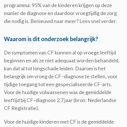
programma
:
95% van de kinderen
krijgen op deze
manier de diagnose en daardoor vroegtijdig de zorg
die nodig is.
Benieuwd naar meer? Lees snel verder.
Waarom is dit onderzoek belangrijk?
D
e symptomen van CF kunnen al op vroege leeftijd
beginnen en als ze niet adequaat
worden
behandeld
,
kan dat al tot
longschade
leiden
. Daarom is het
belangrijk om
vroeg
de CF
–
diagnose te stellen,
voor
tijdige toegang tot
een gespecialiseerde CF-arts
.
Voor de huidige volwassenen
was de gemiddelde
leeftijd
bij CF
–
diagnose
2,7 jaar
(bron: Nederlandse
CF Registratie).
Voor de huidige kinderen met CF
is de gemiddelde