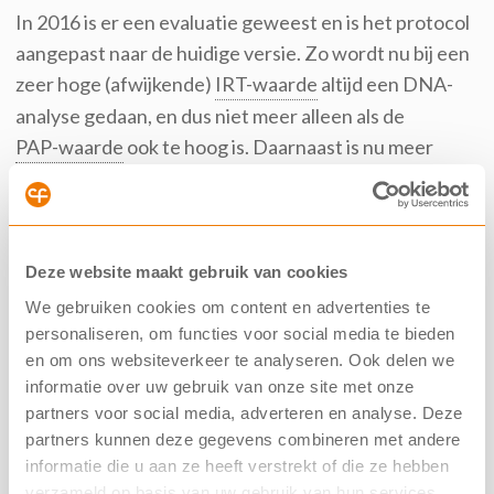
In 2016 is er een evaluatie geweest en is het protocol
aangepast naar de huidige versie. Zo
wordt nu bij een
zeer hoge (afwijkende)
IRT-waarde
altijd een DNA-
analyse gedaan
, en dus niet meer alleen als de
PAP-waarde
ook te hoog is
.
Daarnaast
is
nu
meer
kennis over CF
–
veroorzakende mutaties. Sinds de
aanpassingen van
2016
heeft 95% van de geboren
kinderen met CF
de
diagnose gekregen via de
hielprikscreening
.
Dat betekent dat de aanpassingen
Deze website maakt gebruik van cookies
hebben geleid tot een grote verbetering en minder
We gebruiken cookies om content en advertenties te
gemiste CF-diagnoses bij de screening.
personaliseren, om functies voor social media te bieden
en om ons websiteverkeer te analyseren. Ook delen we
informatie over uw gebruik van onze site met onze
Wat betekent dit en hoe nu verder?
partners voor social media, adverteren en analyse. Deze
partners kunnen deze gegevens combineren met andere
Voor de meeste kinderen met CF wordt bij de
informatie die u aan ze heeft verstrekt of die ze hebben
hielprikscreening al
aangetoond
dat ze CF hebben.
verzameld op basis van uw gebruik van hun services.