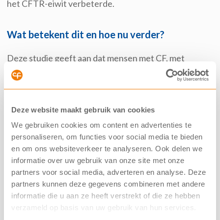
het CFTR-eiwit verbeterde.
Wat betekent dit en hoe nu verder?
Deze studie geeft aan dat mensen met CF
,
met
tenminste
één N1303K
–
mutatie
,
waarschijnlijk
baat
hebben bij
een behandeling
met
Kaftrio.
Het
onderzoek is slechts bij acht mensen gedaa
n
, dus het
Deze website maakt gebruik van cookies
is lastig
om
een
uitspraak te doen over iedereen
met
We gebruiken cookies om content en advertenties te
deze mutatie
.
Wel is dit
heel
belangrijk bewijs in de
personaliseren, om functies voor social media te bieden
discussie over de vergoeding van Kaftrio
op basis van
en om ons websiteverkeer te analyseren. Ook delen we
proefbehandeling
en/
of na
het
testen van
informatie over uw gebruik van onze site met onze
minidarmpjes. De NCFS is
hierover
in gesprek met
partners voor social media, adverteren en analyse. Deze
verschillende partijen.
partners kunnen deze gegevens combineren met andere
informatie die u aan ze heeft verstrekt of die ze hebben
verzameld op basis van uw gebruik van hun services.
Wil je meer weten?