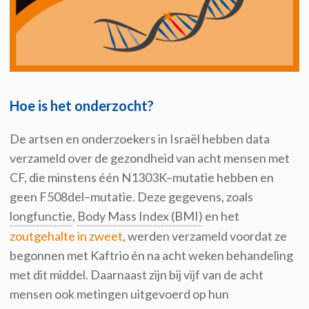
Hoe is het onderzocht?
De artsen en onderzoekers in Israël hebben
data
verzameld over de gezondheid van
acht
mensen met
CF
,
die minstens één N1303K
–
mutatie hebben
en
geen F508del
–
mutatie.
D
eze
gegevens
,
zoals
longfunctie
,
Body Mass Index (BMI)
en
het
zoutgehalte in zweet
,
werden
verzameld voor
dat
ze
begonnen met
Kaftrio
é
n na acht weken
behandeling
met dit middel
.
Daarnaast zijn
bij vijf van de acht
mensen
ook metingen uitgevoerd op
hun