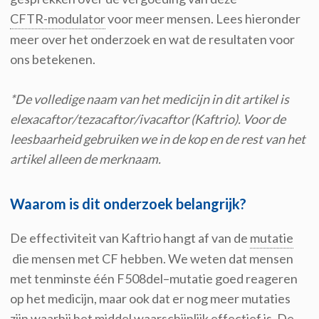
CFTR-modulator
voor meer mensen. Lees hieronder
meer over het onderzoek en wat de resultaten voor
ons betekenen.
*De volledige naam van het medicijn in dit artikel is
elexacaftor/tezacaftor/ivacaftor (Kaftrio). Voor de
leesbaarheid gebruiken we in de kop en de rest van het
artikel alleen de merknaam.
Waarom is dit onderzoek belangrijk?
De effectiviteit van Kaftrio hangt af van de
mutatie
die mensen met CF hebben. We weten dat mensen
met
tenminste
één F508del
–
mutatie
goed reageren
op het medicijn,
maar ook
dat er nog meer mutaties
zijn waarbij
het middel
waarschijnlijk effectief is. De