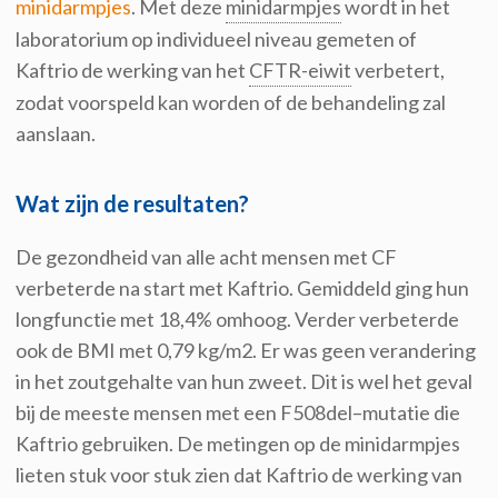
minidarmpjes
.
Met
deze
minidarmpjes
wordt
in het
laboratorium
op individueel niveau
gemeten
of
Kaftrio
de werking van het
CFTR-eiwit
verbetert,
zodat
voorspeld kan worden
of de behandeling
zal
aanslaan
.
Wat zijn de resultaten?
De gezondheid van alle
acht mensen met CF
verbeterde
na start met
Kaftrio
. Gemiddeld ging hun
longfunctie met 18
,
4% omhoog
. Verder
verbeterde
ook de
BMI
met 0,79 kg/m
2
. Er was geen verandering
in het zoutgehalte van hun zweet
.
Dit is wel
het geval
bij de meeste mensen met een
F508del
–
mutatie
die
Kaftrio
gebruiken
.
De metingen op de
minidarmpjes
lieten stuk voor stuk zien dat
Kaftrio
de werking van