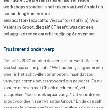
een lucifer. De presentaties en aansluitende
workshops stonden in het teken van (wel én niet) in
aanmerking komen voor
elexacaftor/tezacaftor/ivacaftor (Kaftrio). Voor
Valentijn Groot, die zelf CF heeft, was dat een
belangrijke reden om erbij te zijn op 6 november.
Frustrerend onderwerp
Net als in 2020 vonden de plenaire presentaties en
workshops online plaats. “We hadden graag iedereen
weer in het echt willen ontmoeten, maar dat zou
vanwege corona onverantwoord zijn geweest. En nu
konden mensen met CF ook deelnemen”, zei
Jacquelien Noordhoek bij aanvang. “Dat vond ik een
groot voordeel”, zegt Valentijn Groot. “En de dag zelf
zat goed in elkaar, een inhoudelijke discussie over een