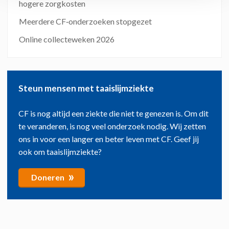
hogere zorgkosten
Meerdere CF‑onderzoeken stopgezet
Online collecteweken 2026
Steun mensen met taaislijmziekte
CF is nog altijd een ziekte die niet te genezen is. Om dit
te veranderen, is nog veel onderzoek nodig. Wij zetten
ons in voor een langer en beter leven met CF. Geef jij
ook om taaislijmziekte?
»
Doneren