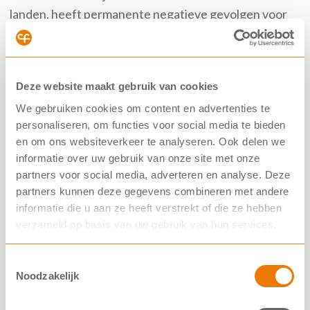
landen, heeft permanente negatieve gevolgen voor
ons.”
Goochelen
Deze website maakt gebruik van cookies
We gebruiken cookies om content en advertenties te
Tussen de presentaties door kwam Peter Lok van
personaliseren, om functies voor social media te bieden
Stichting Magic Care in de pauze met twee
en om ons websiteverkeer te analyseren. Ook delen we
goocheltrucs als energizer. Daarover zegt Valentijn
informatie over uw gebruik van onze site met onze
tenslotte: “Als volwassene heb ik er niet zoveel mee,
partners voor social media, adverteren en analyse. Deze
maar ik denk dat het voor kinderen heel leuk kan zijn.
partners kunnen deze gegevens combineren met andere
Voor hen zijn die trucs ook bedoeld.”
informatie die u aan ze heeft verstrekt of die ze hebben
verzameld op basis van uw gebruik van hun services.
In dit
filmpje
zie je wat Magic Care doet en kan
betekenen voor gezinnen en kinderen. Wil je jouw
Toestemmingsselectie
Noodzakelijk
kind(eren) aanmelden voor een gratis online
goochelsessie? Mail dan naar
peter.lok@magiccare.nl
.