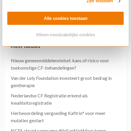
konden zetten richting ons doel: CF genezen.
Zelf instellen
»
Alle cookies toestaan
Bekijk alle nieuwsberichten
Alleen noodzakelijke cookies
Meer nieuws
Nieuw geneesmiddelenstelsel: kans of risico voor
toekomstige CF-behandelingen?
Van der Lely Foundation investeert groot bedrag in
gentherapie
Nederlandse CF Registratie erkend als
kwaliteitsregistratie
Herbeoordeling vergoeding Kaftrio* voor meer
mutaties gestart
NCFS steunt campagne #IkKanNietMeer tegen