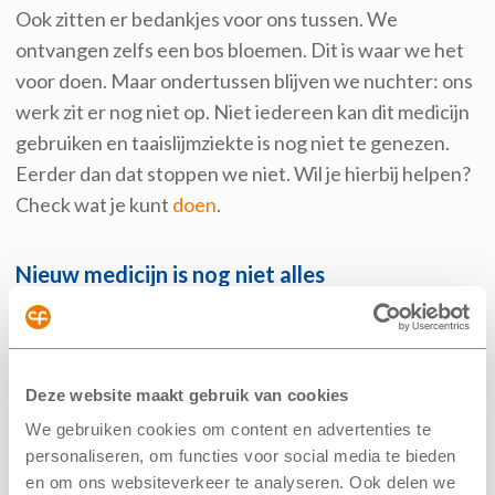
Ook zitten er bedankjes voor ons tussen. We
ontvangen zelfs een bos bloemen. Dit is waar we het
voor doen. Maar ondertussen blijven we nuchter: ons
werk zit er nog niet op. Niet iedereen kan dit medicijn
gebruiken en taaislijmziekte is nog niet te genezen.
Eerder dan dat stoppen we niet. Wil je hierbij helpen?
Check wat je kunt
doen
.
Nieuw medicijn is nog niet alles
Precies een jaar later weten we dat dit nieuwe
medicijn lang niet alles is. Voor sommigen voldoet het
niet aan de verwachtingen. Anderen hebben last van
Deze website maakt gebruik van cookies
bijwerkingen of moeten zelfs stoppen. Weer anderen
We gebruiken cookies om content en advertenties te
worstelen mentaal met wat het medicijn hen gebracht
personaliseren, om functies voor social media te bieden
heeft. De vooruitgang in gezondheid zet hun hele
en om ons websiteverkeer te analyseren. Ook delen we