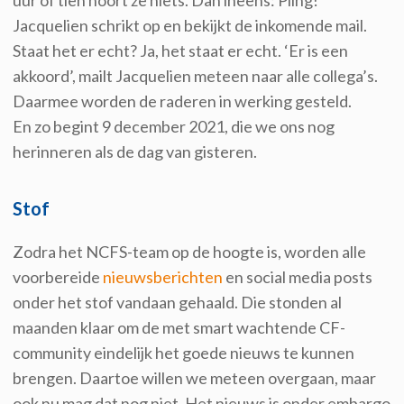
uur of tien hoort ze niets. Dan ineens: Pling!
Jacquelien schrikt op en bekijkt de inkomende mail.
Staat het er echt? Ja, het staat er echt. ‘Er is een
akkoord’, mailt Jacquelien meteen naar alle collega’s.
Daarmee worden de raderen in werking gesteld.
En zo begint 9 december 2021, die we ons nog
herinneren als de dag van gisteren.
Stof
Zodra het NCFS-team op de hoogte is, worden alle
voorbereide
nieuwsberichten
en social media posts
onder het stof vandaan gehaald. Die stonden al
maanden klaar om de met smart wachtende CF-
community eindelijk het goede nieuws te kunnen
brengen. Daartoe willen we meteen overgaan, maar
ook nu mag dat nog niet. Het nieuws is onder embargo