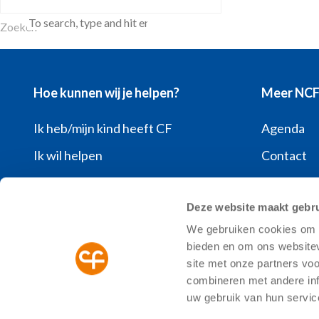
Zoeken
Hoe kunnen wij je helpen?
Meer NC
Ik heb/mijn kind heeft CF
Agenda
Ik wil helpen
Contact
Ik wil meer weten over CF
Over de 
Deze website maakt gebru
Ik heb een vraag
Pers
We gebruiken cookies om c
Ik wil mijn donatie opzeggen
Vacatures
bieden en om ons websitev
Veelgeste
site met onze partners vo
combineren met andere inf
uw gebruik van hun servic