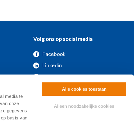
Volg ons op social media
Facebook
Linkedin
Instagram
Youtube
Alle cookies toestaan
al media te
Spotify
 van onze
Alleen noodzakelijke cookies
deze gegevens
 op basis van