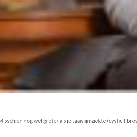
schien nog wel groter als je taaislijmziekte (cystic fibrosi