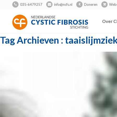
035-6479257
info@ncfs.nl
Doneren
Web
Over C
Tag Archieven : taaislijmzie