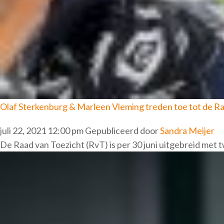
Olaf Sterkenburg & Marleen Vleming treden toe tot de Ra
juli 22, 2021 12:00 pm
Gepubliceerd door
Sandra Meijer
De Raad van Toezicht (RvT) is per 30 juni uitgebreid met