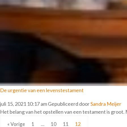
De urgentie van een levenstestament
juli 15, 2021 10:17 am
Gepubliceerd door
Sandra Meijer
Het belang van het opstellen van een testament is groot. Mis
« Vorige
1
…
10
11
12