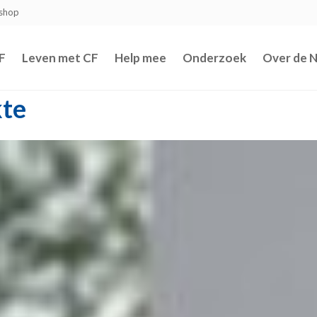
shop
F
Leven met CF
Help mee
Onderzoek
Over de 
kte