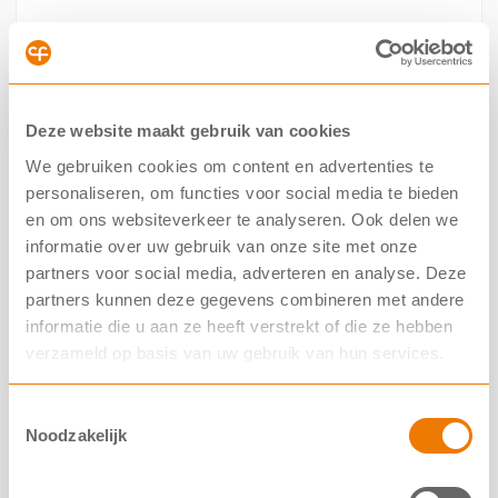
Startdatum
2017
Looptijd
Deze website maakt gebruik van cookies
3 jaar
We gebruiken cookies om content en advertenties te
personaliseren, om functies voor social media te bieden
Projectbudget
en om ons websiteverkeer te analyseren. Ook delen we
informatie over uw gebruik van onze site met onze
€ 475.000
partners voor social media, adverteren en analyse. Deze
partners kunnen deze gegevens combineren met andere
Financieringspartner(s)
informatie die u aan ze heeft verstrekt of die ze hebben
Health~Holland
verzameld op basis van uw gebruik van hun services.
NCFS
Toestemmingsselectie
Noodzakelijk